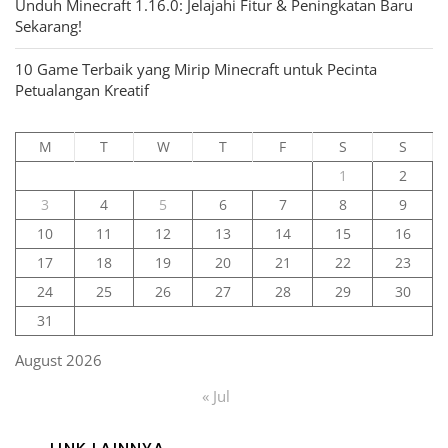
Unduh Minecraft 1.16.0: Jelajahi Fitur & Peningkatan Baru
Sekarang!
10 Game Terbaik yang Mirip Minecraft untuk Pecinta
Petualangan Kreatif
M
T
W
T
F
S
S
1
2
3
4
5
6
7
8
9
10
11
12
13
14
15
16
17
18
19
20
21
22
23
24
25
26
27
28
29
30
31
August 2026
« Jul