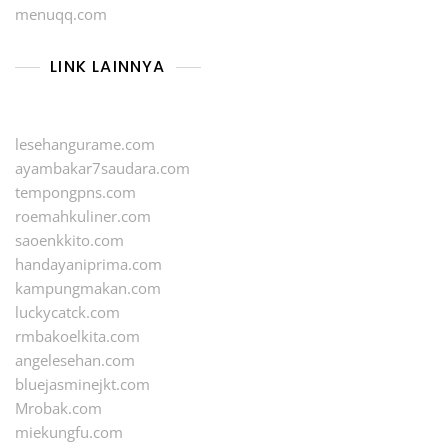
menuqq.com
LINK LAINNYA
lesehangurame.com
ayambakar7saudara.com
tempongpns.com
roemahkuliner.com
saoenkkito.com
handayaniprima.com
kampungmakan.com
luckycatck.com
rmbakoelkita.com
angelesehan.com
bluejasminejkt.com
Mrobak.com
miekungfu.com