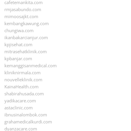
cafetemankita.com
rmjasabundo.com
mimoosajkt.com
kembangkawung.com
chungiwa.com
ikanbakarcianjur.com
kpjisehat.com
mitrasehatklinik.com
kpbanjar.com
kemanggisanmedical.com
kliniknirmala.com
nouvelleklinik.com
KainaHealth.com
shabirahusada.com
yadikacare.com
astaclinic.com
ibnusinalombok.com
grahamedicalkurdi.com
dyanzacare.com