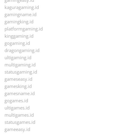
gamingeasy.id
kaguragaming.id
gamingname.id
gamingking.id
platformgaming.id
kinggaming.id
gogaming.id
dragongaming.id
ultigaming.id
multigaming.id
statusgaming.id
gameseasy.id
gamesking.id
gamesname.id
gogames.id
ultigames.id
multigames.id
statusgames.id
gameeasy.id