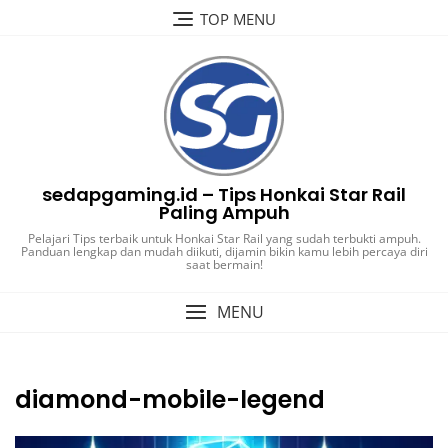
Skip
TOP MENU
to
content
sedapgaming.id – Tips Honkai Star Rail
Paling Ampuh
Pelajari Tips terbaik untuk Honkai Star Rail yang sudah terbukti ampuh.
Panduan lengkap dan mudah diikuti, dijamin bikin kamu lebih percaya diri
saat bermain!
MENU
diamond-mobile-legend