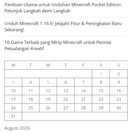
Panduan Utama untuk Unduhan Minecraft Pocket Edition:
Petunjuk Langkah demi Langkah
Unduh Minecraft 1.16.0: Jelajahi Fitur & Peningkatan Baru
Sekarang!
10 Game Terbaik yang Mirip Minecraft untuk Pecinta
Petualangan Kreatif
M
T
W
T
F
S
S
1
2
3
4
5
6
7
8
9
10
11
12
13
14
15
16
17
18
19
20
21
22
23
24
25
26
27
28
29
30
31
August 2026