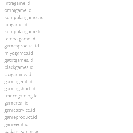
intragame.id
omnigame.id
kumpulangames.id
biogame.id
kumpulangame.id
tempatgame.id
gamesproduct.id
miyagames.id
gatotgames.id
blackgames.id
cicigaming.id
gamingedit.id
gamingshort.id
francogaming.id
gamereal.id
gameservice.id
gameproduct.id
gameedit.id
badanggaming.id