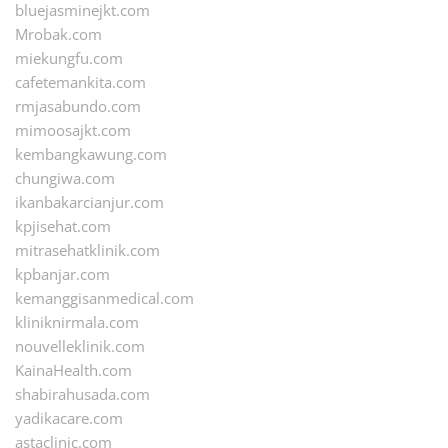
bluejasminejkt.com
Mrobak.com
miekungfu.com
cafetemankita.com
rmjasabundo.com
mimoosajkt.com
kembangkawung.com
chungiwa.com
ikanbakarcianjur.com
kpjisehat.com
mitrasehatklinik.com
kpbanjar.com
kemanggisanmedical.com
kliniknirmala.com
nouvelleklinik.com
KainaHealth.com
shabirahusada.com
yadikacare.com
astaclinic.com