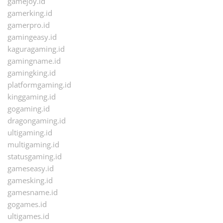
gamejoy.id
gamerking.id
gamerpro.id
gamingeasy.id
kaguragaming.id
gamingname.id
gamingking.id
platformgaming.id
kinggaming.id
gogaming.id
dragongaming.id
ultigaming.id
multigaming.id
statusgaming.id
gameseasy.id
gamesking.id
gamesname.id
gogames.id
ultigames.id