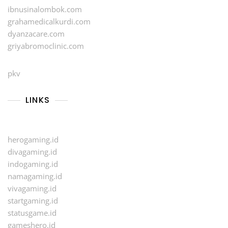
ibnusinalombok.com
grahamedicalkurdi.com
dyanzacare.com
griyabromoclinic.com
pkv
LINKS
herogaming.id
divagaming.id
indogaming.id
namagaming.id
vivagaming.id
startgaming.id
statusgame.id
gameshero.id