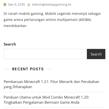
Dec 6, 2025
Admin@sedapgaming.id
Di ranah mobile gaming, Mobile Legends menonjol sebagai
game arena pertarungan online multipemain (MOBA)
mendebarkan
Search
Search
RECENT POSTS
Pembaruan Minecraft 1.21: Fitur Menarik dan Perubahan
yang Diharapkan
Panduan Utama untuk Mod Combo Minecraft 1.20:
Tingkatkan Pengalaman Bermain Game Anda