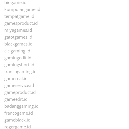
biogame.id
kumpulangame.id
tempatgame.id
gamesproduct.id
miyagames.id
gatotgames.id
blackgames.id
cicigaming.id
gamingedit.id
gamingshort.id
francogaming.id
gamereal.id
gameservice.id
gameproduct.id
gameedit.id
badanggaming.id
francogame.id
gameblack.id
rogergame.id