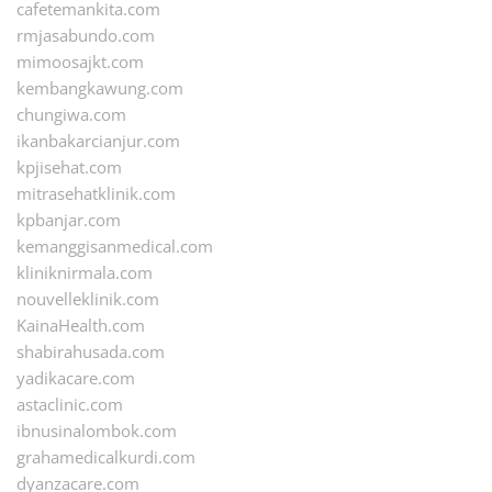
cafetemankita.com
rmjasabundo.com
mimoosajkt.com
kembangkawung.com
chungiwa.com
ikanbakarcianjur.com
kpjisehat.com
mitrasehatklinik.com
kpbanjar.com
kemanggisanmedical.com
kliniknirmala.com
nouvelleklinik.com
KainaHealth.com
shabirahusada.com
yadikacare.com
astaclinic.com
ibnusinalombok.com
grahamedicalkurdi.com
dyanzacare.com