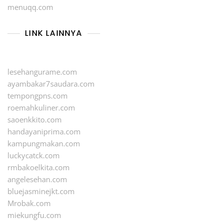
menuqq.com
LINK LAINNYA
lesehangurame.com
ayambakar7saudara.com
tempongpns.com
roemahkuliner.com
saoenkkito.com
handayaniprima.com
kampungmakan.com
luckycatck.com
rmbakoelkita.com
angelesehan.com
bluejasminejkt.com
Mrobak.com
miekungfu.com