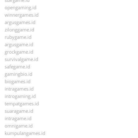
stargame.id
opengaming.id
winnergames.id
argusgames.id
zilonggame.id
rubygame.id
argusgame.id
grockgame.id
survivalgame.id
safegame.id
gamingbio.id
biogames.id
intragames.id
introgaming.id
tempatgames.id
suaragame.id
intragame.id
omnigame.id
kumpulangames.id