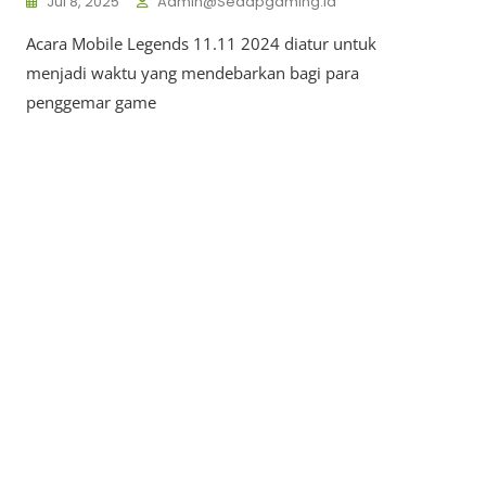
Jul 8, 2025
Admin@sedapgaming.id
Acara Mobile Legends 11.11 2024 diatur untuk
menjadi waktu yang mendebarkan bagi para
penggemar game