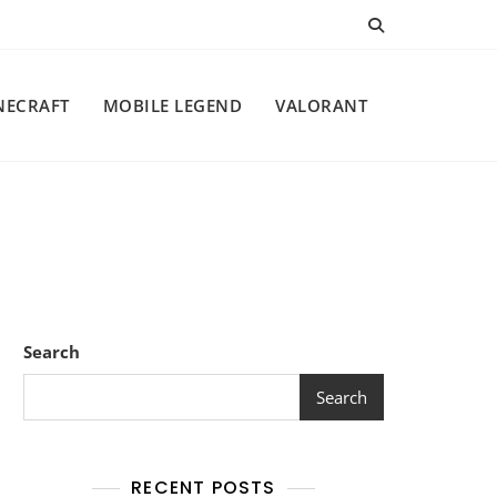
NECRAFT
MOBILE LEGEND
VALORANT
Search
Search
RECENT POSTS