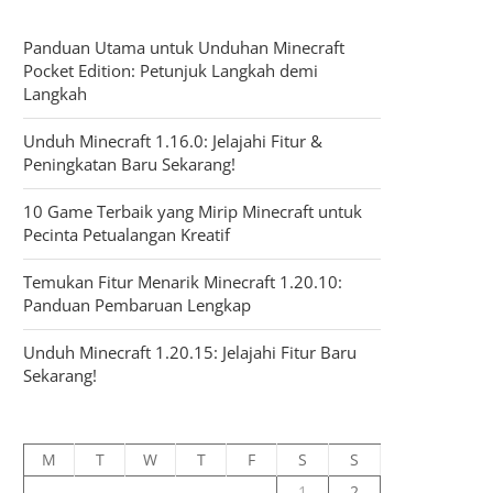
Panduan Utama untuk Unduhan Minecraft
Pocket Edition: Petunjuk Langkah demi
Langkah
Unduh Minecraft 1.16.0: Jelajahi Fitur &
Peningkatan Baru Sekarang!
10 Game Terbaik yang Mirip Minecraft untuk
Pecinta Petualangan Kreatif
Temukan Fitur Menarik Minecraft 1.20.10:
Panduan Pembaruan Lengkap
Unduh Minecraft 1.20.15: Jelajahi Fitur Baru
Sekarang!
M
T
W
T
F
S
S
1
2