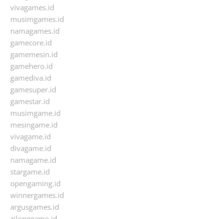
vivagames.id
musimgames.id
namagames.id
gamecore.id
gamemesin.id
gamehero.id
gamediva.id
gamesuper.id
gamestar.id
musimgame.id
mesingame.id
vivagame.id
divagame.id
namagame.id
stargame.id
opengaming.id
winnergames.id
argusgames.id
zilonggame.id