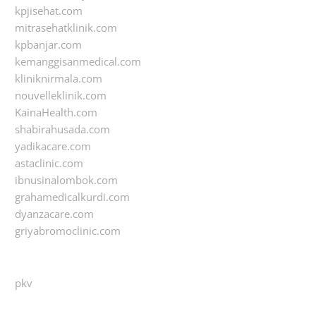
kpjisehat.com
mitrasehatklinik.com
kpbanjar.com
kemanggisanmedical.com
kliniknirmala.com
nouvelleklinik.com
KainaHealth.com
shabirahusada.com
yadikacare.com
astaclinic.com
ibnusinalombok.com
grahamedicalkurdi.com
dyanzacare.com
griyabromoclinic.com
pkv