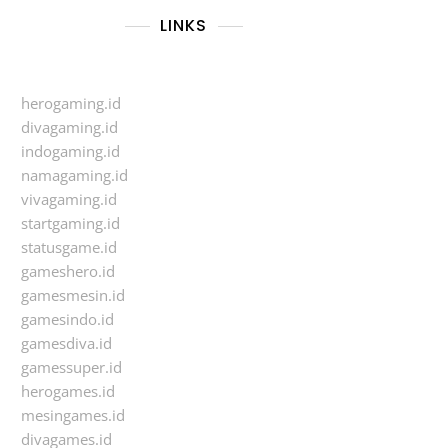
LINKS
herogaming.id
divagaming.id
indogaming.id
namagaming.id
vivagaming.id
startgaming.id
statusgame.id
gameshero.id
gamesmesin.id
gamesindo.id
gamesdiva.id
gamessuper.id
herogames.id
mesingames.id
divagames.id