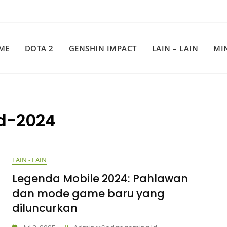
ME
DOTA 2
GENSHIN IMPACT
LAIN – LAIN
MI
d-2024
LAIN - LAIN
Legenda Mobile 2024: Pahlawan
dan mode game baru yang
diluncurkan