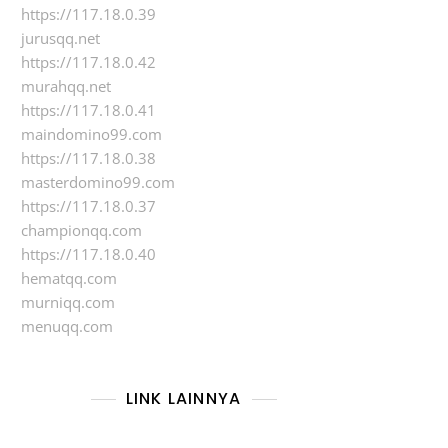
https://117.18.0.39
jurusqq.net
https://117.18.0.42
murahqq.net
https://117.18.0.41
maindomino99.com
https://117.18.0.38
masterdomino99.com
https://117.18.0.37
championqq.com
https://117.18.0.40
hematqq.com
murniqq.com
menuqq.com
LINK LAINNYA