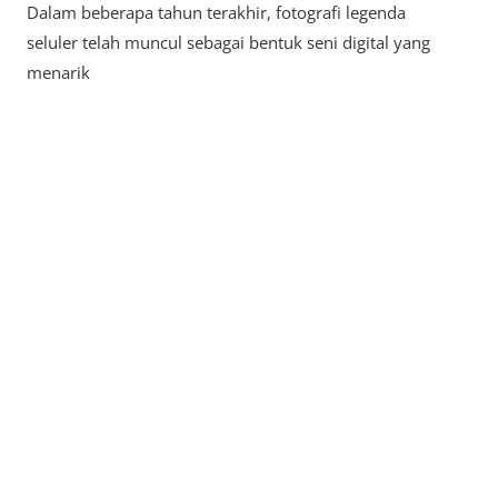
Dalam beberapa tahun terakhir, fotografi legenda
seluler telah muncul sebagai bentuk seni digital yang
menarik