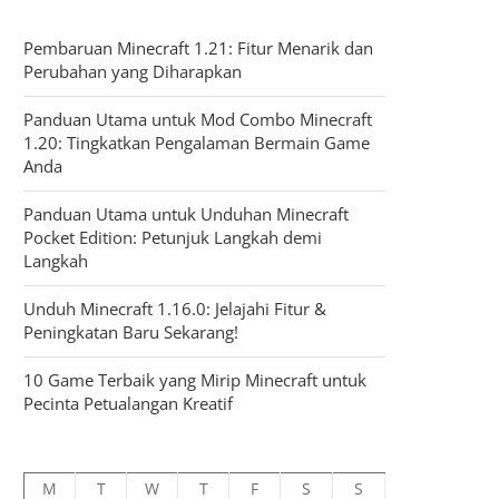
Pembaruan Minecraft 1.21: Fitur Menarik dan
Perubahan yang Diharapkan
Panduan Utama untuk Mod Combo Minecraft
1.20: Tingkatkan Pengalaman Bermain Game
Anda
Panduan Utama untuk Unduhan Minecraft
Pocket Edition: Petunjuk Langkah demi
Langkah
Unduh Minecraft 1.16.0: Jelajahi Fitur &
Peningkatan Baru Sekarang!
10 Game Terbaik yang Mirip Minecraft untuk
Pecinta Petualangan Kreatif
M
T
W
T
F
S
S