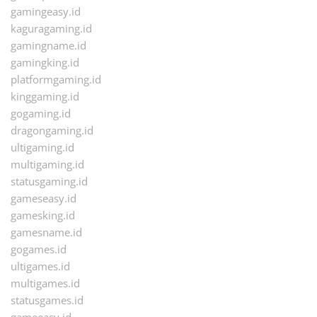
gamingeasy.id
kaguragaming.id
gamingname.id
gamingking.id
platformgaming.id
kinggaming.id
gogaming.id
dragongaming.id
ultigaming.id
multigaming.id
statusgaming.id
gameseasy.id
gamesking.id
gamesname.id
gogames.id
ultigames.id
multigames.id
statusgames.id