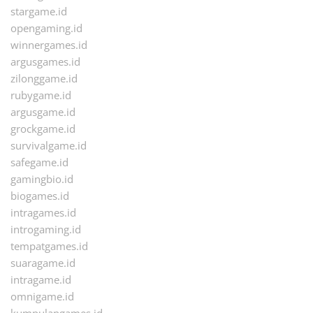
stargame.id
opengaming.id
winnergames.id
argusgames.id
zilonggame.id
rubygame.id
argusgame.id
grockgame.id
survivalgame.id
safegame.id
gamingbio.id
biogames.id
intragames.id
introgaming.id
tempatgames.id
suaragame.id
intragame.id
omnigame.id