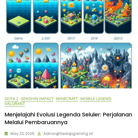
DOTA 2
GENSHIN IMPACT
MINECRAFT
MOBILE LEGEND
VALORANT
Menjelajahi Evolusi Legenda Seluler: Perjalanan
Melalui Pembaruannya
May 23, 2025
Admin@sedapgaming.id