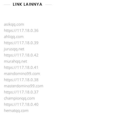
LINK LAINNYA
asikqq.com
https://117.18.0.36
ahliqq.com
https://117.18.0.39
jurusqq.net
https://117.18.0.42
murahqq.net
https://117.18.0.41
maindomino99.com
https://117.18.0.38
masterdomino99.com
https://117.18.0.37
championqq.com
https://117.18.0.40
hematqq.com