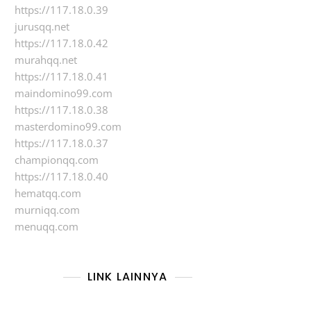
https://117.18.0.39
jurusqq.net
https://117.18.0.42
murahqq.net
https://117.18.0.41
maindomino99.com
https://117.18.0.38
masterdomino99.com
https://117.18.0.37
championqq.com
https://117.18.0.40
hematqq.com
murniqq.com
menuqq.com
LINK LAINNYA