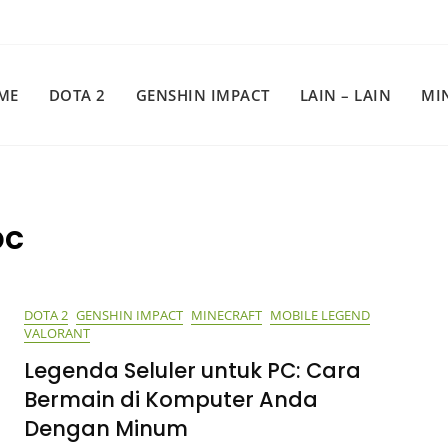
ME
DOTA 2
GENSHIN IMPACT
LAIN – LAIN
MI
pc
DOTA 2
GENSHIN IMPACT
MINECRAFT
MOBILE LEGEND
VALORANT
Legenda Seluler untuk PC: Cara
Bermain di Komputer Anda
Dengan Minum