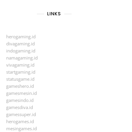
LINKS
herogaming.id
divagaming.id
indogaming.id
namagaming.id
vivagaming.id
startgaming.id
statusgame.id
gameshero.id
gamesmesin.id
gamesindo.id
gamesdiva.id
gamessuper.id
herogames.id
mesingames.id