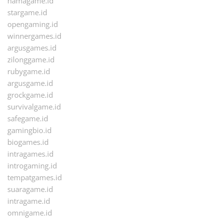
namagame.id
stargame.id
opengaming.id
winnergames.id
argusgames.id
zilonggame.id
rubygame.id
argusgame.id
grockgame.id
survivalgame.id
safegame.id
gamingbio.id
biogames.id
intragames.id
introgaming.id
tempatgames.id
suaragame.id
intragame.id
omnigame.id