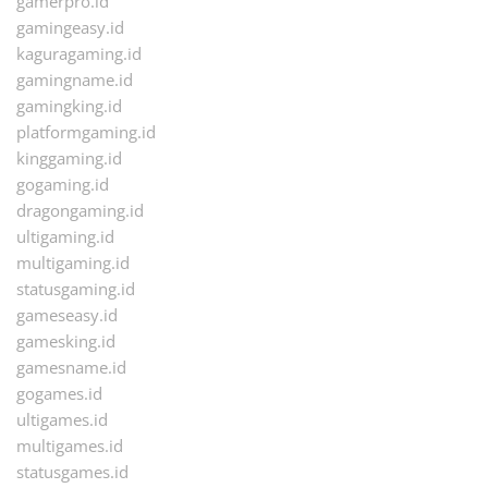
gamerpro.id
gamingeasy.id
kaguragaming.id
gamingname.id
gamingking.id
platformgaming.id
kinggaming.id
gogaming.id
dragongaming.id
ultigaming.id
multigaming.id
statusgaming.id
gameseasy.id
gamesking.id
gamesname.id
gogames.id
ultigames.id
multigames.id
statusgames.id