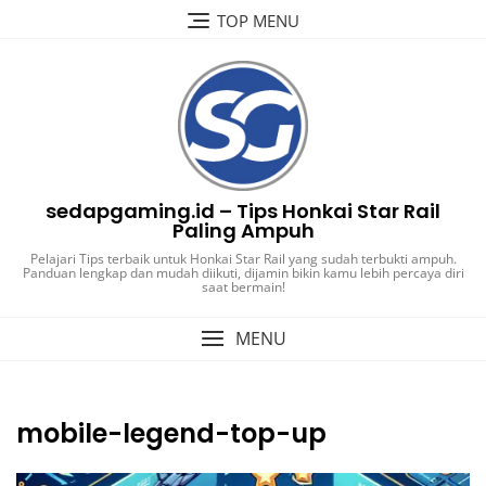
Skip
TOP MENU
to
content
sedapgaming.id – Tips Honkai Star Rail
Paling Ampuh
Pelajari Tips terbaik untuk Honkai Star Rail yang sudah terbukti ampuh.
Panduan lengkap dan mudah diikuti, dijamin bikin kamu lebih percaya diri
saat bermain!
MENU
mobile-legend-top-up