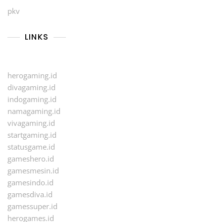
pkv
LINKS
herogaming.id
divagaming.id
indogaming.id
namagaming.id
vivagaming.id
startgaming.id
statusgame.id
gameshero.id
gamesmesin.id
gamesindo.id
gamesdiva.id
gamessuper.id
herogames.id