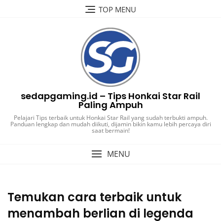
Skip
TOP MENU
to
content
sedapgaming.id – Tips Honkai Star Rail
Paling Ampuh
Pelajari Tips terbaik untuk Honkai Star Rail yang sudah terbukti ampuh.
Panduan lengkap dan mudah diikuti, dijamin bikin kamu lebih percaya diri
saat bermain!
MENU
Temukan cara terbaik untuk
menambah berlian di legenda