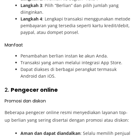
Langkah 3
: Pilih “Berlian” dan pilih jumlah yang
diinginkan.
Langkah 4
: Lengkapi transaksi menggunakan metode
pembayaran yang tersedia seperti kartu kredit/debit,
paypal, atau dompet ponsel.
Manfaat
Penambahan berlian instan ke akun Anda.
Transaksi yang aman melalui integrasi App Store.
Dapat diakses di berbagai perangkat termasuk
Android dan iOS.
2.
Pengecer online
Promosi dan diskon
Beberapa pengecer online resmi menyediakan layanan top-
up berlian yang sering disertai dengan promosi atau diskon:
Aman dan dapat diandalkan
: Selalu memilih penjual