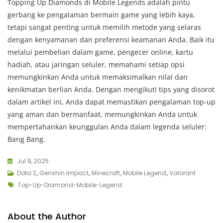
Topping Up Diamonds di Mobile Legends adalah pintu
gerbang ke pengalaman bermain game yang lebih kaya,
tetapi sangat penting untuk memilih metode yang selaras
dengan kenyamanan dan preferensi keamanan Anda. Baik itu
melalui pembelian dalam game, pengecer online, kartu
hadiah, atau jaringan seluler, memahami setiap opsi
memungkinkan Anda untuk memaksimalkan nilai dan
kenikmatan berlian Anda. Dengan mengikuti tips yang disorot
dalam artikel ini, Anda dapat memastikan pengalaman top-up
yang aman dan bermanfaat, memungkinkan Anda untuk
mempertahankan keunggulan Anda dalam legenda seluler:
Bang Bang.
Jul 9, 2025
Dota 2
,
Genshin Impact
,
Minecraft
,
Mobile Legend
,
Valorant
Tags
Top-Up-Diamond-Mobile-Legend
About the Author