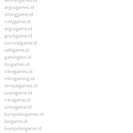
argusgames.id
zilonggame.id
rubygame.id
argusgame.id
grockgame.id
survivalgame.id
safegame.id
gamingbio.id
biogames.id
intragames.id
introgaming.id
tempatgames.id
suaragame.id
intragame.id
omnigame.id
kumpulangames.id
biogame.id
kumpulangame.id