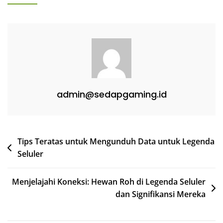
admin@sedapgaming.id
Post
Tips Teratas untuk Mengunduh Data untuk Legenda
Seluler
navigation
Menjelajahi Koneksi: Hewan Roh di Legenda Seluler
dan Signifikansi Mereka