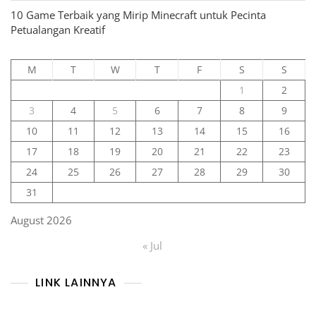
10 Game Terbaik yang Mirip Minecraft untuk Pecinta
Petualangan Kreatif
M
T
W
T
F
S
S
1
2
3
4
5
6
7
8
9
10
11
12
13
14
15
16
17
18
19
20
21
22
23
24
25
26
27
28
29
30
31
August 2026
« Jul
LINK LAINNYA