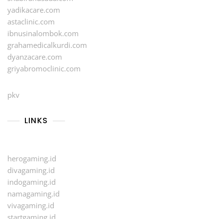
yadikacare.com
astaclinic.com
ibnusinalombok.com
grahamedicalkurdi.com
dyanzacare.com
griyabromoclinic.com
pkv
LINKS
herogaming.id
divagaming.id
indogaming.id
namagaming.id
vivagaming.id
startgaming.id