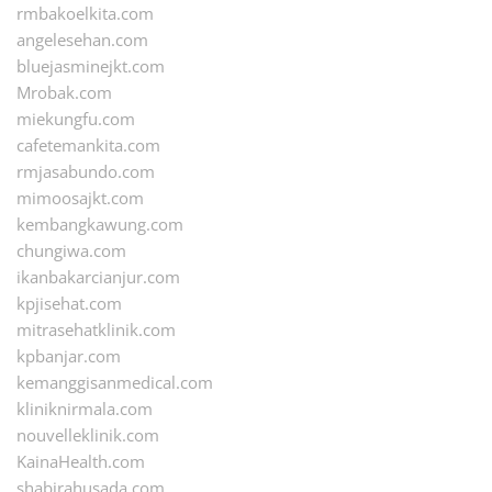
rmbakoelkita.com
angelesehan.com
bluejasminejkt.com
Mrobak.com
miekungfu.com
cafetemankita.com
rmjasabundo.com
mimoosajkt.com
kembangkawung.com
chungiwa.com
ikanbakarcianjur.com
kpjisehat.com
mitrasehatklinik.com
kpbanjar.com
kemanggisanmedical.com
kliniknirmala.com
nouvelleklinik.com
KainaHealth.com
shabirahusada.com