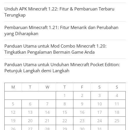
Unduh APK Minecraft 1.22: Fitur & Pembaruan Terbaru
Terungkap
Pembaruan Minecraft 1.21: Fitur Menarik dan Perubahan
yang Diharapkan
Panduan Utama untuk Mod Combo Minecraft 1.20:
Tingkatkan Pengalaman Bermain Game Anda
Panduan Utama untuk Unduhan Minecraft Pocket Edition:
Petunjuk Langkah demi Langkah
M
T
W
T
F
S
S
1
2
3
4
5
6
7
8
9
10
11
12
13
14
15
16
17
18
19
20
21
22
23
24
25
26
27
28
29
30
31