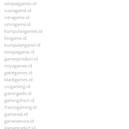
tempatgames.id
suaragame.id
intragame.id
omnigame.id
kumpulangames.id
biogame.id
kumpulangame.id
tempatgame.id
gamesproduct.id
miyagames.id
gatotgames.id
blackgames.id
cicigaming.id
gamingedit.id
gamingshort.id
francogaming.id
gamereal.id
gameservice.id
gameproduct.id