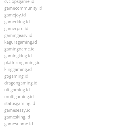
cyclopsgame.id
gamecommunity.id
gamejoy.id
gamerking.id
gamerpro.id
gamingeasy.id
kaguragaming.id
gamingname.id
gamingking.id
platformgaming.id
kinggaming.id
gogaming.id
dragongaming.id
ultigaming.id
multigaming.id
statusgaming.id
gameseasy.id
gamesking.id
gamesname.id