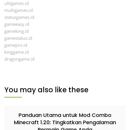
ultigames.id
multigames.id
statusgames.id
gameeasy.id
gameking.id
gamestatus.id
gamepro.id
kinggame.id
dragongame.id
You may also like these
Panduan Utama untuk Mod Combo
Minecraft 1.20: Tingkatkan Pengalaman
Bermain Game Anda