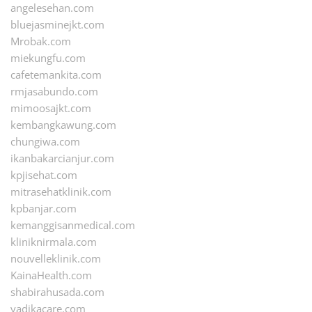
angelesehan.com
bluejasminejkt.com
Mrobak.com
miekungfu.com
cafetemankita.com
rmjasabundo.com
mimoosajkt.com
kembangkawung.com
chungiwa.com
ikanbakarcianjur.com
kpjisehat.com
mitrasehatklinik.com
kpbanjar.com
kemanggisanmedical.com
kliniknirmala.com
nouvelleklinik.com
KainaHealth.com
shabirahusada.com
yadikacare.com