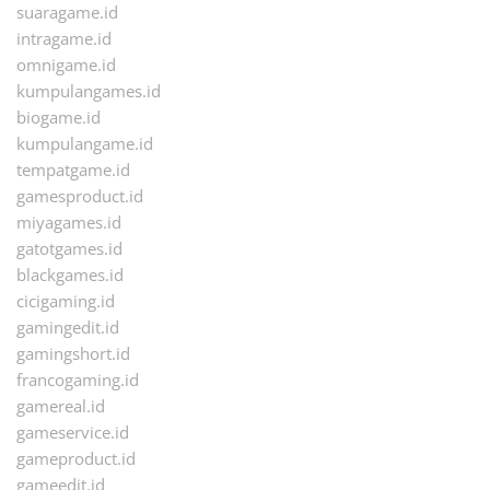
suaragame.id
intragame.id
omnigame.id
kumpulangames.id
biogame.id
kumpulangame.id
tempatgame.id
gamesproduct.id
miyagames.id
gatotgames.id
blackgames.id
cicigaming.id
gamingedit.id
gamingshort.id
francogaming.id
gamereal.id
gameservice.id
gameproduct.id
gameedit.id