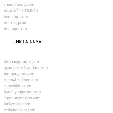
championqq.com
https://117.18.0.40
hematqq.com
murniqq.com
menuqq.com
LINK LAINNYA
lesehangurame.com
ayambakar7saudara.com
tempongpns.com
roemahkuliner.com
saoenkkito.com
handayaniprima.com
kampungmakan.com
luckycatck.com
rmbakoelkita.com