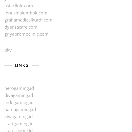
astaclinic.com
ibnusinalombok.com
grahamedicalkurdi.com
dyanzacare.com
griyabromoclinic.com
pkv
LINKS
herogaming.id
divagaming.id
indogaming.id
namagaming.id
vivagaming.id
startgaming.id
statusgame.id