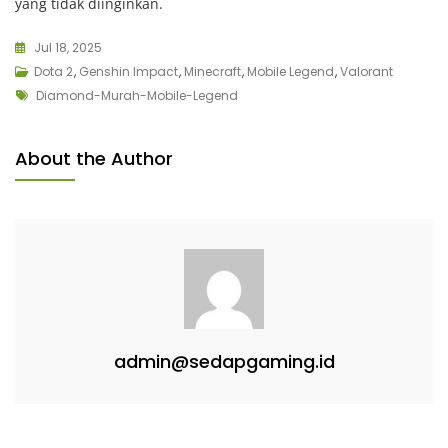
yang tidak diinginkan.
Jul 18, 2025
Dota 2
,
Genshin Impact
,
Minecraft
,
Mobile Legend
,
Valorant
Tags
Diamond-Murah-Mobile-Legend
About the Author
admin@sedapgaming.id