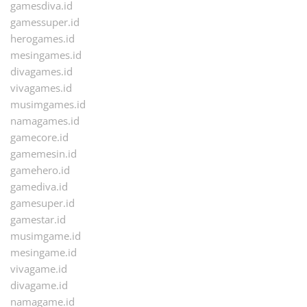
gamesdiva.id
gamessuper.id
herogames.id
mesingames.id
divagames.id
vivagames.id
musimgames.id
namagames.id
gamecore.id
gamemesin.id
gamehero.id
gamediva.id
gamesuper.id
gamestar.id
musimgame.id
mesingame.id
vivagame.id
divagame.id
namagame.id