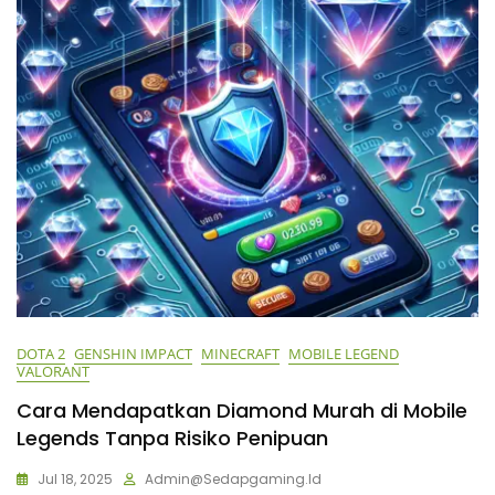
DOTA 2
GENSHIN IMPACT
MINECRAFT
MOBILE LEGEND
VALORANT
Cara Mendapatkan Diamond Murah di Mobile
Legends Tanpa Risiko Penipuan
Jul 18, 2025
Admin@sedapgaming.id