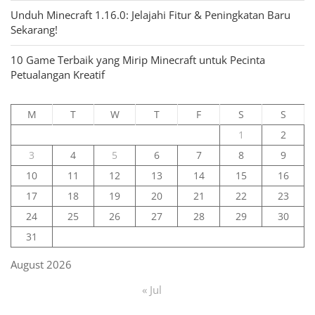
Unduh Minecraft 1.16.0: Jelajahi Fitur & Peningkatan Baru
Sekarang!
10 Game Terbaik yang Mirip Minecraft untuk Pecinta
Petualangan Kreatif
M
T
W
T
F
S
S
1
2
3
4
5
6
7
8
9
10
11
12
13
14
15
16
17
18
19
20
21
22
23
24
25
26
27
28
29
30
31
August 2026
« Jul