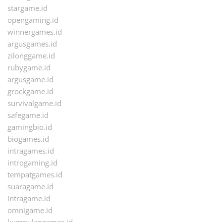
stargame.id
opengaming.id
winnergames.id
argusgames.id
zilonggame.id
rubygame.id
argusgame.id
grockgame.id
survivalgame.id
safegame.id
gamingbio.id
biogames.id
intragames.id
introgaming.id
tempatgames.id
suaragame.id
intragame.id
omnigame.id