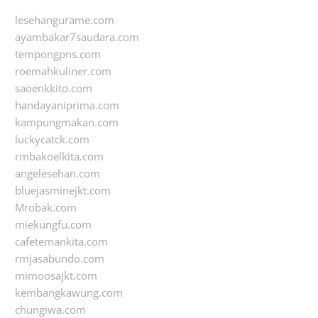
lesehangurame.com
ayambakar7saudara.com
tempongpns.com
roemahkuliner.com
saoenkkito.com
handayaniprima.com
kampungmakan.com
luckycatck.com
rmbakoelkita.com
angelesehan.com
bluejasminejkt.com
Mrobak.com
miekungfu.com
cafetemankita.com
rmjasabundo.com
mimoosajkt.com
kembangkawung.com
chungiwa.com