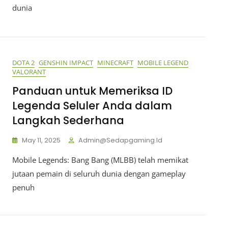
dunia
DOTA 2
GENSHIN IMPACT
MINECRAFT
MOBILE LEGEND
VALORANT
Panduan untuk Memeriksa ID
Legenda Seluler Anda dalam
Langkah Sederhana
May 11, 2025
Admin@sedapgaming.id
Mobile Legends: Bang Bang (MLBB) telah memikat
jutaan pemain di seluruh dunia dengan gameplay
penuh