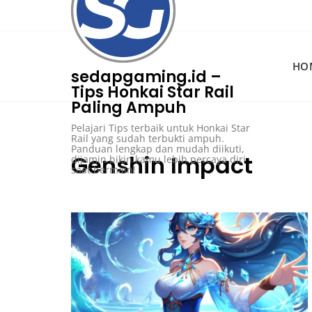
Skip
to
content
HO
sedapgaming.id –
Tips Honkai Star Rail
Paling Ampuh
Pelajari Tips terbaik untuk Honkai Star
Rail yang sudah terbukti ampuh.
Panduan lengkap dan mudah diikuti,
Genshin Impact
dijamin bikin kamu lebih percaya diri
saat bermain!