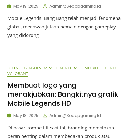
May 19, 2025
Admin@sedapgaming.id
Mobile Legends: Bang Bang telah menjadi fenomena
global, menawan jutaan pemain dengan gameplay
yang didorong
DOTA 2
GENSHIN IMPACT
MINECRAFT
MOBILE LEGEND
VALORANT
Membuat logo yang
menakjubkan: Bangkitnya grafik
Mobile Legends HD
May 18, 2025
Admin@sedapgaming.id
Di pasar kompetitif saat ini, branding memainkan
peran penting dalam membedakan produk atau