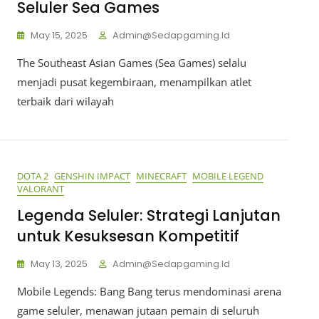
Seluler Sea Games
May 15, 2025
Admin@sedapgaming.id
The Southeast Asian Games (Sea Games) selalu
menjadi pusat kegembiraan, menampilkan atlet
terbaik dari wilayah
DOTA 2
GENSHIN IMPACT
MINECRAFT
MOBILE LEGEND
VALORANT
Legenda Seluler: Strategi Lanjutan
untuk Kesuksesan Kompetitif
May 13, 2025
Admin@sedapgaming.id
Mobile Legends: Bang Bang terus mendominasi arena
game seluler, menawan jutaan pemain di seluruh