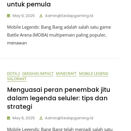
untuk pemula
May 9, 2025
Admin@sedapgaming.id
Mobile Legends: Bang Bang adalah salah satu game
Battle Arena (MOBA) multipemain paling populer,
menawan
DOTA 2
GENSHIN IMPACT
MINECRAFT
MOBILE LEGEND
VALORANT
Menguasai peran penembak jitu
dalam legenda seluler: tips dan
strategi
May 8, 2025
Admin@sedapgaming.id
Mobile Legends: Bang Bang telah menjadi salah satu