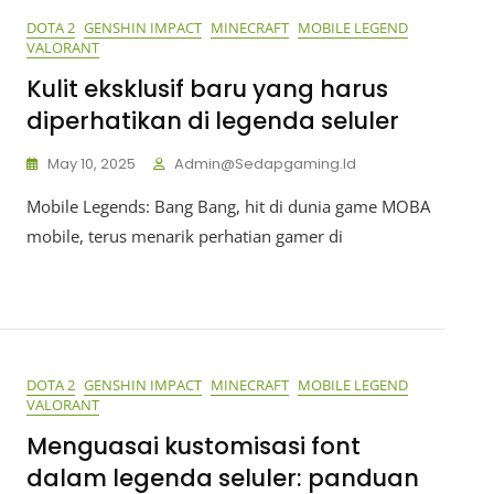
DOTA 2
GENSHIN IMPACT
MINECRAFT
MOBILE LEGEND
VALORANT
Kulit eksklusif baru yang harus
diperhatikan di legenda seluler
May 10, 2025
Admin@sedapgaming.id
Mobile Legends: Bang Bang, hit di dunia game MOBA
mobile, terus menarik perhatian gamer di
DOTA 2
GENSHIN IMPACT
MINECRAFT
MOBILE LEGEND
VALORANT
Menguasai kustomisasi font
dalam legenda seluler: panduan