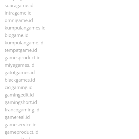
suaragame.id
intragame.id
omnigame.id
kumpulangames.id
biogame.id
kumpulangame.id
tempatgame.id
gamesproduct.id
miyagames.id
gatotgames.id
blackgames.id
cicigaming.id
gamingedit.id
gamingshort.id
francogaming.id
gamereal.id
gameservice.id
gameproduct.id