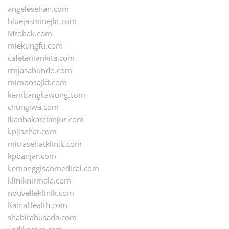
angelesehan.com
bluejasminejkt.com
Mrobak.com
miekungfu.com
cafetemankita.com
rmjasabundo.com
mimoosajkt.com
kembangkawung.com
chungiwa.com
ikanbakarcianjur.com
kpjisehat.com
mitrasehatklinik.com
kpbanjar.com
kemanggisanmedical.com
kliniknirmala.com
nouvelleklinik.com
KainaHealth.com
shabirahusada.com