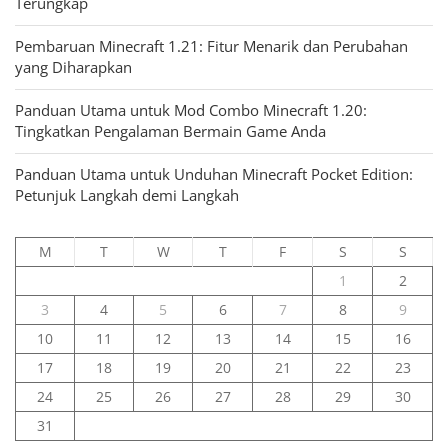
Terungkap
Pembaruan Minecraft 1.21: Fitur Menarik dan Perubahan
yang Diharapkan
Panduan Utama untuk Mod Combo Minecraft 1.20:
Tingkatkan Pengalaman Bermain Game Anda
Panduan Utama untuk Unduhan Minecraft Pocket Edition:
Petunjuk Langkah demi Langkah
M
T
W
T
F
S
S
1
2
3
4
5
6
7
8
9
10
11
12
13
14
15
16
17
18
19
20
21
22
23
24
25
26
27
28
29
30
31