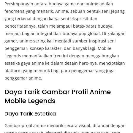
Persimpangan antara budaya game dan anime adalah
fenomena yang menarik. Anime, sebuah bentuk seni Jepang
yang terkenal dengan karya seni ekspresif dan
penceritaannya, telah melampaui batas-batas budaya,
menjadi bagian integral dari budaya pop global. Di kalangan
gamer, anime sering kali menjadi sumber inspirasi seni
penggemar, konsep karakter, dan banyak lagi. Mobile
Legends memanfaatkan tren ini dengan menggabungkan
estetika gaya anime ke dalam desain hero-nya, menciptakan
platform yang menarik bagi para penggemar yang juga
penggemar anime.
Daya Tarik Gambar Profil Anime
Mobile Legends
Daya Tarik Estetika
Gambar profil anime menarik secara visual, ditandai dengan
warna-warna cerah, ekspresi dinamis, dan gaya seni yang