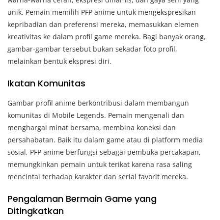
unik. Pemain memilih PFP anime untuk mengekspresikan
kepribadian dan preferensi mereka, memasukkan elemen
kreativitas ke dalam profil game mereka. Bagi banyak orang,
gambar-gambar tersebut bukan sekadar foto profil,
melainkan bentuk ekspresi diri.
Ikatan Komunitas
Gambar profil anime berkontribusi dalam membangun
komunitas di Mobile Legends. Pemain mengenali dan
menghargai minat bersama, membina koneksi dan
persahabatan. Baik itu dalam game atau di platform media
sosial, PFP anime berfungsi sebagai pembuka percakapan,
memungkinkan pemain untuk terikat karena rasa saling
mencintai terhadap karakter dan serial favorit mereka.
Pengalaman Bermain Game yang
Ditingkatkan