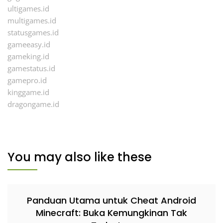
ultigames.id
multigames.id
statusgames.id
gameeasy.id
gameking.id
gamestatus.id
gamepro.id
kinggame.id
dragongame.id
You may also like these
Panduan Utama untuk Cheat Android
Minecraft: Buka Kemungkinan Tak