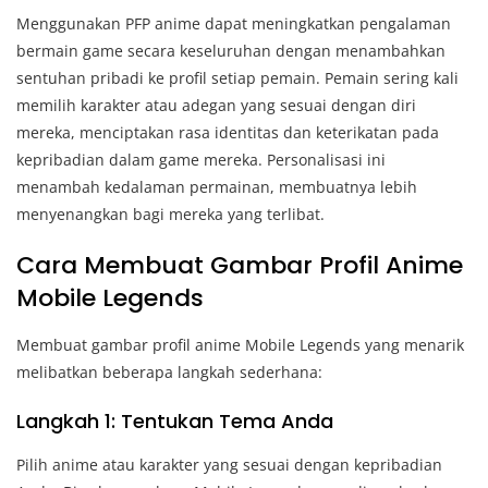
Menggunakan PFP anime dapat meningkatkan pengalaman
bermain game secara keseluruhan dengan menambahkan
sentuhan pribadi ke profil setiap pemain. Pemain sering kali
memilih karakter atau adegan yang sesuai dengan diri
mereka, menciptakan rasa identitas dan keterikatan pada
kepribadian dalam game mereka. Personalisasi ini
menambah kedalaman permainan, membuatnya lebih
menyenangkan bagi mereka yang terlibat.
Cara Membuat Gambar Profil Anime
Mobile Legends
Membuat gambar profil anime Mobile Legends yang menarik
melibatkan beberapa langkah sederhana:
Langkah 1: Tentukan Tema Anda
Pilih anime atau karakter yang sesuai dengan kepribadian