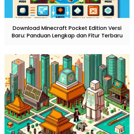
Download Minecraft Pocket Edition Versi
Baru: Panduan Lengkap dan Fitur Terbaru