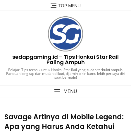
Skip
TOP MENU
to
content
sedapgaming.id – Tips Honkai Star Rail
Paling Ampuh
Pelajari Tips terbaik untuk Honkai Star Rail yang sudah terbukti ampuh.
Panduan lengkap dan mudah diikuti, dijamin bikin kamu lebih percaya diri
saat bermain!
MENU
Savage Artinya di Mobile Legend:
Apa yang Harus Anda Ketahui