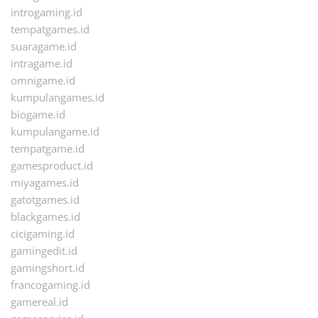
introgaming.id
tempatgames.id
suaragame.id
intragame.id
omnigame.id
kumpulangames.id
biogame.id
kumpulangame.id
tempatgame.id
gamesproduct.id
miyagames.id
gatotgames.id
blackgames.id
cicigaming.id
gamingedit.id
gamingshort.id
francogaming.id
gamereal.id