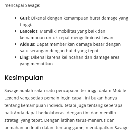
mencapai Savage:
Gusi
: Dikenal dengan kemampuan burst damage yang
tinggi.
Lancelot
: Memiliki mobilitas yang baik dan
kemampuan untuk cepat mengeliminasi lawan.
Aldous
: Dapat memberikan damage besar dengan
satu serangan dengan build yang tepat.
Ling
: Dikenal karena kelincahan dan damage area
yang mematikan.
Kesimpulan
Savage adalah salah satu pencapaian tertinggi dalam Mobile
Legend yang setiap pemain ingin capai. Ini bukan hanya
tentang kemampuan individu tetapi juga tentang seberapa
baik Anda dapat berkolaborasi dengan tim dan memilih
strategi yang tepat. Dengan latihan terus-menerus dan
pemahaman lebih dalam tentang game, mendapatkan Savage