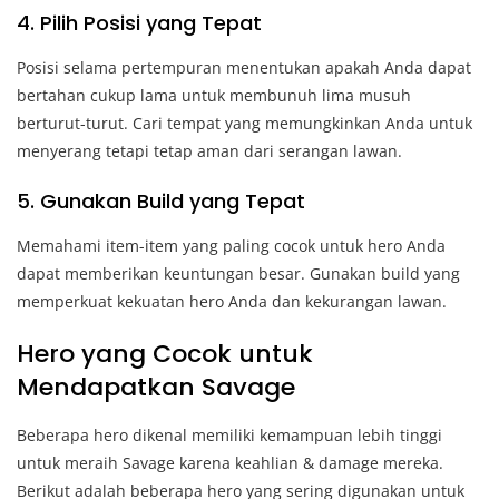
4. Pilih Posisi yang Tepat
Posisi selama pertempuran menentukan apakah Anda dapat
bertahan cukup lama untuk membunuh lima musuh
berturut-turut. Cari tempat yang memungkinkan Anda untuk
menyerang tetapi tetap aman dari serangan lawan.
5. Gunakan Build yang Tepat
Memahami item-item yang paling cocok untuk hero Anda
dapat memberikan keuntungan besar. Gunakan build yang
memperkuat kekuatan hero Anda dan kekurangan lawan.
Hero yang Cocok untuk
Mendapatkan Savage
Beberapa hero dikenal memiliki kemampuan lebih tinggi
untuk meraih Savage karena keahlian & damage mereka.
Berikut adalah beberapa hero yang sering digunakan untuk