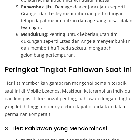
Penembak jitu
: Damage dealer jarak jauh seperti
Granger dan Lesley membutuhkan perlindungan
tetapi dapat menimbulkan damage yang besar dalam
teamfight.
Mendukung
: Penting untuk keberlanjutan tim,
dukungan seperti Estes dan Angela menyembuhkan
dan memberi buff pada sekutu, mengubah
gelombang pertempuran.
Peringkat Tingkat Pahlawan Saat Ini
Tier list memberikan gambaran mengenai pemain terbaik
saat ini di Mobile Legends. Meskipun keterampilan individu
dan komposisi tim sangat penting, pahlawan dengan tingkat
yang lebih tinggi umumnya lebih dapat diandalkan dalam
permainan kompetitif.
S-Tier: Pahlawan yang Mendominasi