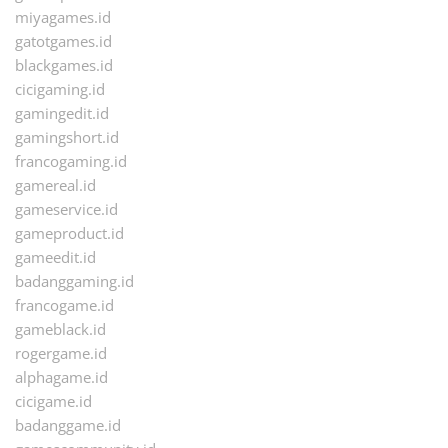
miyagames.id
gatotgames.id
blackgames.id
cicigaming.id
gamingedit.id
gamingshort.id
francogaming.id
gamereal.id
gameservice.id
gameproduct.id
gameedit.id
badanggaming.id
francogame.id
gameblack.id
rogergame.id
alphagame.id
cicigame.id
badanggame.id