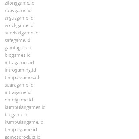
zilonggame.id
rubygame.id
argusgame.id
grockgame.id
survivalgame.id
safegame.id
gamingbio.id
biogames.id
intragames.id
introgaming.id
tempatgames.id
suaragame.id
intragame.id
omnigame.id
kumpulangames.id
biogame.id
kumpulangame.id
tempatgame.id
gamesproduct.id