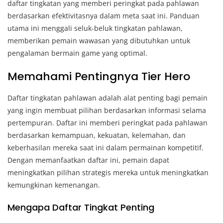
daftar tingkatan yang memberi peringkat pada pahlawan
berdasarkan efektivitasnya dalam meta saat ini. Panduan
utama ini menggali seluk-beluk tingkatan pahlawan,
memberikan pemain wawasan yang dibutuhkan untuk
pengalaman bermain game yang optimal.
Memahami Pentingnya Tier Hero
Daftar tingkatan pahlawan adalah alat penting bagi pemain
yang ingin membuat pilihan berdasarkan informasi selama
pertempuran. Daftar ini memberi peringkat pada pahlawan
berdasarkan kemampuan, kekuatan, kelemahan, dan
keberhasilan mereka saat ini dalam permainan kompetitif.
Dengan memanfaatkan daftar ini, pemain dapat
meningkatkan pilihan strategis mereka untuk meningkatkan
kemungkinan kemenangan.
Mengapa Daftar Tingkat Penting