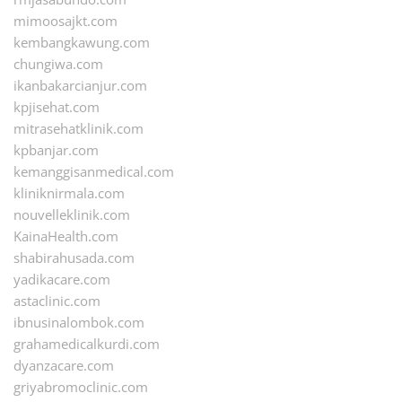
mimoosajkt.com
kembangkawung.com
chungiwa.com
ikanbakarcianjur.com
kpjisehat.com
mitrasehatklinik.com
kpbanjar.com
kemanggisanmedical.com
kliniknirmala.com
nouvelleklinik.com
KainaHealth.com
shabirahusada.com
yadikacare.com
astaclinic.com
ibnusinalombok.com
grahamedicalkurdi.com
dyanzacare.com
griyabromoclinic.com