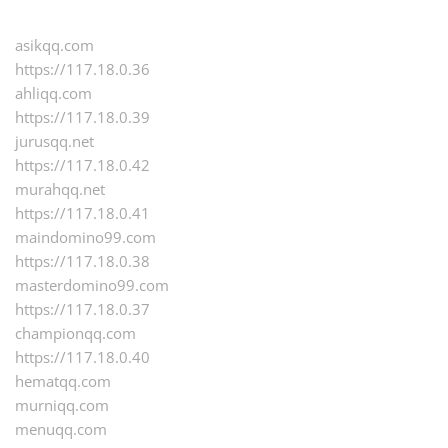
asikqq.com
https://117.18.0.36
ahliqq.com
https://117.18.0.39
jurusqq.net
https://117.18.0.42
murahqq.net
https://117.18.0.41
maindomino99.com
https://117.18.0.38
masterdomino99.com
https://117.18.0.37
championqq.com
https://117.18.0.40
hematqq.com
murniqq.com
menuqq.com