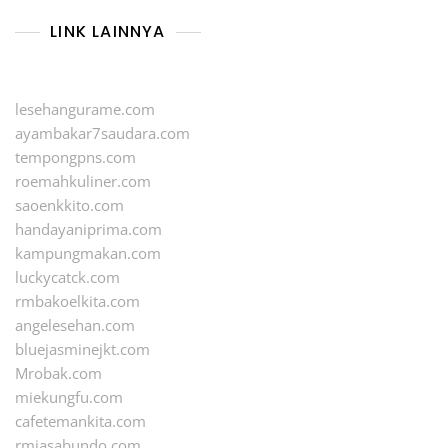
LINK LAINNYA
lesehangurame.com
ayambakar7saudara.com
tempongpns.com
roemahkuliner.com
saoenkkito.com
handayaniprima.com
kampungmakan.com
luckycatck.com
rmbakoelkita.com
angelesehan.com
bluejasminejkt.com
Mrobak.com
miekungfu.com
cafetemankita.com
rmjasabundo.com