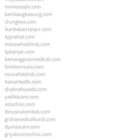
mimoosajkt.com
kembangkawung.com
chungiwa.com
ikanbakarcianjur.com
kpjisehat.com
mitrasehatklinik.com
kpbanjar.com
kemanggisanmedical.com
kliniknirmala.com
nouvelleklinik.com
KainaHealth.com
shabirahusada.com
yadikacare.com
astaclinic.com
ibnusinalombok.com
grahamedicalkurdi.com
dyanzacare.com
griyabromoclinic.com