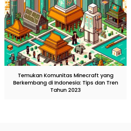
Temukan Komunitas Minecraft yang
Berkembang di Indonesia: Tips dan Tren
Tahun 2023