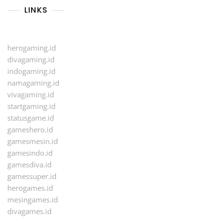
LINKS
herogaming.id
divagaming.id
indogaming.id
namagaming.id
vivagaming.id
startgaming.id
statusgame.id
gameshero.id
gamesmesin.id
gamesindo.id
gamesdiva.id
gamessuper.id
herogames.id
mesingames.id
divagames.id