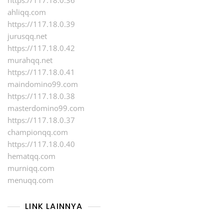
https://117.18.0.36
ahliqq.com
https://117.18.0.39
jurusqq.net
https://117.18.0.42
murahqq.net
https://117.18.0.41
maindomino99.com
https://117.18.0.38
masterdomino99.com
https://117.18.0.37
championqq.com
https://117.18.0.40
hematqq.com
murniqq.com
menuqq.com
LINK LAINNYA