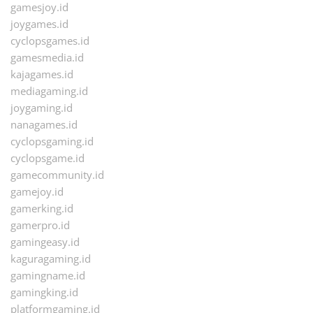
gamesjoy.id
joygames.id
cyclopsgames.id
gamesmedia.id
kajagames.id
mediagaming.id
joygaming.id
nanagames.id
cyclopsgaming.id
cyclopsgame.id
gamecommunity.id
gamejoy.id
gamerking.id
gamerpro.id
gamingeasy.id
kaguragaming.id
gamingname.id
gamingking.id
platformgaming.id