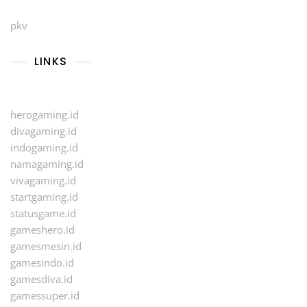
pkv
LINKS
herogaming.id
divagaming.id
indogaming.id
namagaming.id
vivagaming.id
startgaming.id
statusgame.id
gameshero.id
gamesmesin.id
gamesindo.id
gamesdiva.id
gamessuper.id