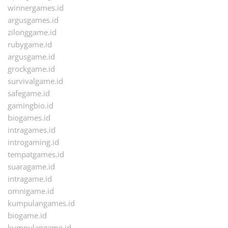
winnergames.id
argusgames.id
zilonggame.id
rubygame.id
argusgame.id
grockgame.id
survivalgame.id
safegame.id
gamingbio.id
biogames.id
intragames.id
introgaming.id
tempatgames.id
suaragame.id
intragame.id
omnigame.id
kumpulangames.id
biogame.id
kumpulangame.id