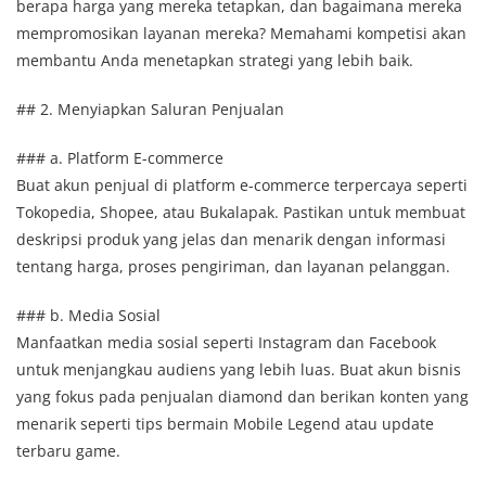
berapa harga yang mereka tetapkan, dan bagaimana mereka
mempromosikan layanan mereka? Memahami kompetisi akan
membantu Anda menetapkan strategi yang lebih baik.
## 2. Menyiapkan Saluran Penjualan
### a. Platform E-commerce
Buat akun penjual di platform e-commerce terpercaya seperti
Tokopedia, Shopee, atau Bukalapak. Pastikan untuk membuat
deskripsi produk yang jelas dan menarik dengan informasi
tentang harga, proses pengiriman, dan layanan pelanggan.
### b. Media Sosial
Manfaatkan media sosial seperti Instagram dan Facebook
untuk menjangkau audiens yang lebih luas. Buat akun bisnis
yang fokus pada penjualan diamond dan berikan konten yang
menarik seperti tips bermain Mobile Legend atau update
terbaru game.