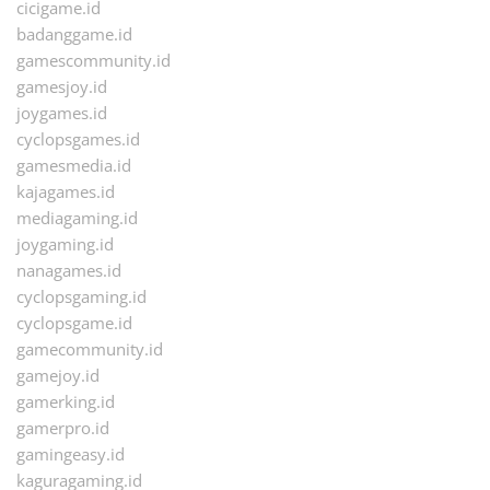
cicigame.id
badanggame.id
gamescommunity.id
gamesjoy.id
joygames.id
cyclopsgames.id
gamesmedia.id
kajagames.id
mediagaming.id
joygaming.id
nanagames.id
cyclopsgaming.id
cyclopsgame.id
gamecommunity.id
gamejoy.id
gamerking.id
gamerpro.id
gamingeasy.id
kaguragaming.id