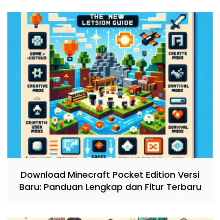
Download Minecraft Pocket Edition Versi
Baru: Panduan Lengkap dan Fitur Terbaru