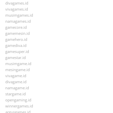
divagames.id
vivagames.id
musimgames.id
namagames.id
gamecore.id
gamemesin.id
gamehero.id
gamediva.id
gamesuper.id
gamestar.id
musimgame.id
mesingame.id
vivagame.id
divagame.id
namagame.id
stargame.id
opengaming.id
winnergames.id
argusgames.id