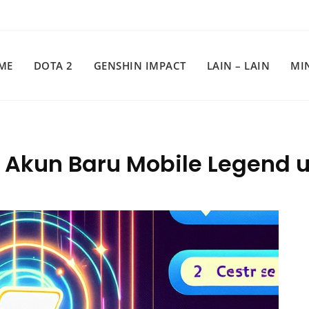
ME
DOTA 2
GENSHIN IMPACT
LAIN – LAIN
MI
t Akun Baru Mobile Legend 