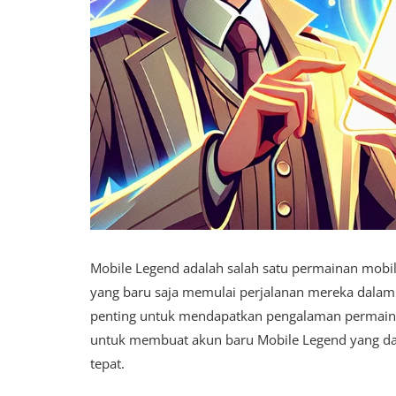
Mobile Legend adalah salah satu permainan mobile
yang baru saja memulai perjalanan mereka dalam
penting untuk mendapatkan pengalaman permainan 
untuk membuat akun baru Mobile Legend yang d
tepat.