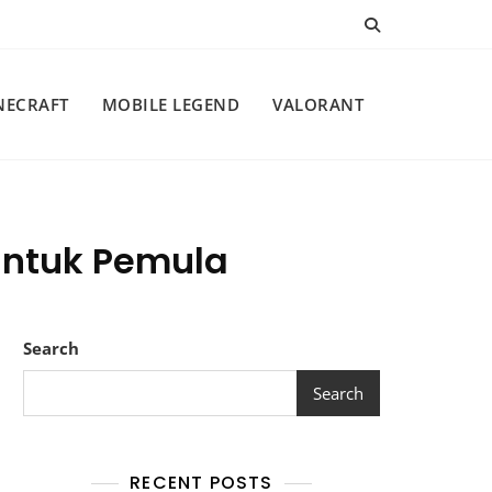
NECRAFT
MOBILE LEGEND
VALORANT
untuk Pemula
Search
Search
RECENT POSTS