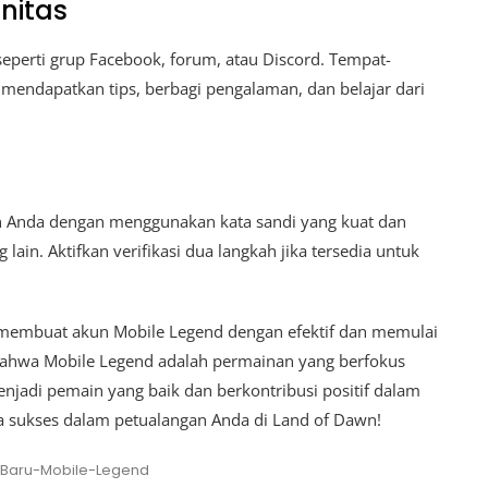
nitas
perti grup Facebook, forum, atau Discord. Tempat-
mendapatkan tips, berbagi pengalaman, dan belajar dari
n Anda dengan menggunakan kata sandi yang kuat dan
ain. Aktifkan verifikasi dua langkah jika tersedia untuk
t membuat akun Mobile Legend dengan efektif dan memulai
 bahwa Mobile Legend adalah permainan yang berfokus
enjadi pemain yang baik dan berkontribusi positif dalam
a sukses dalam petualangan Anda di Land of Dawn!
-Baru-Mobile-Legend