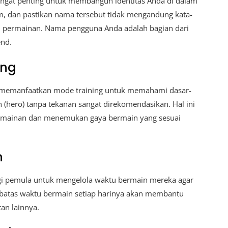
ngat penting untuk membangun identitas Anda di dalam
 dan pastikan nama tersebut tidak mengandung kata-
n permainan. Nama pengguna Anda adalah bagian dari
end.
ing
, memanfaatkan mode training untuk memahami dasar-
(hero) tanpa tekanan sangat direkomendasikan. Hal ini
ainan dan menemukan gaya bermain yang sesuai
n
bagi pemula untuk mengelola waktu bermain mereka agar
r batas waktu bermain setiap harinya akan membantu
an lainnya.