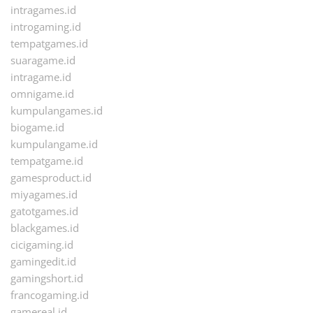
intragames.id
introgaming.id
tempatgames.id
suaragame.id
intragame.id
omnigame.id
kumpulangames.id
biogame.id
kumpulangame.id
tempatgame.id
gamesproduct.id
miyagames.id
gatotgames.id
blackgames.id
cicigaming.id
gamingedit.id
gamingshort.id
francogaming.id
gamereal.id