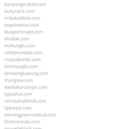
kampungmakan.com
luckycatck.com
rmbakoelkita.com
angelesehan.com
bluejasminejkt.com
Mrobak.com
miekungfu.com
cafetemankita.com
rmjasabundo.com
mimoosajkt.com
kembangkawung.com
chungiwa.com
ikanbakarcianjur.com
kpjisehat.com
mitrasehatklinik.com
kpbanjar.com
kemanggisanmedical.com
kliniknirmala.com
nouvelleklinik.com