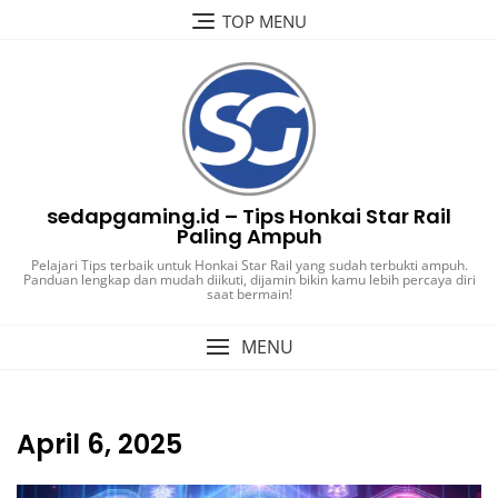
Skip
TOP MENU
to
content
sedapgaming.id – Tips Honkai Star Rail
Paling Ampuh
Pelajari Tips terbaik untuk Honkai Star Rail yang sudah terbukti ampuh.
Panduan lengkap dan mudah diikuti, dijamin bikin kamu lebih percaya diri
saat bermain!
MENU
April 6, 2025