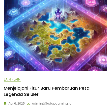
LAIN - LAIN
Menjelajahi Fitur Baru Pembaruan Peta
Legenda Seluler
Apr 6, 2025
Admin@sedapgaming.id