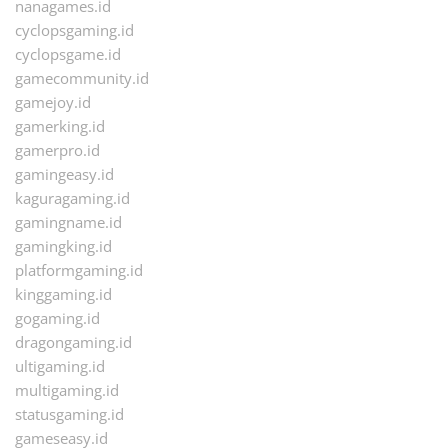
nanagames.id
cyclopsgaming.id
cyclopsgame.id
gamecommunity.id
gamejoy.id
gamerking.id
gamerpro.id
gamingeasy.id
kaguragaming.id
gamingname.id
gamingking.id
platformgaming.id
kinggaming.id
gogaming.id
dragongaming.id
ultigaming.id
multigaming.id
statusgaming.id
gameseasy.id