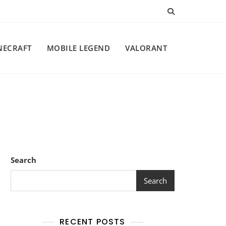
NECRAFT
MOBILE LEGEND
VALORANT
Search
Search
RECENT POSTS