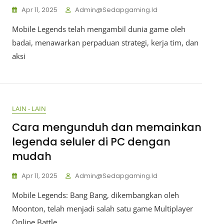
Apr 11, 2025
Admin@sedapgaming.id
Mobile Legends telah mengambil dunia game oleh
badai, menawarkan perpaduan strategi, kerja tim, dan
aksi
LAIN - LAIN
Cara mengunduh dan memainkan
legenda seluler di PC dengan
mudah
Apr 11, 2025
Admin@sedapgaming.id
Mobile Legends: Bang Bang, dikembangkan oleh
Moonton, telah menjadi salah satu game Multiplayer
Online Battle