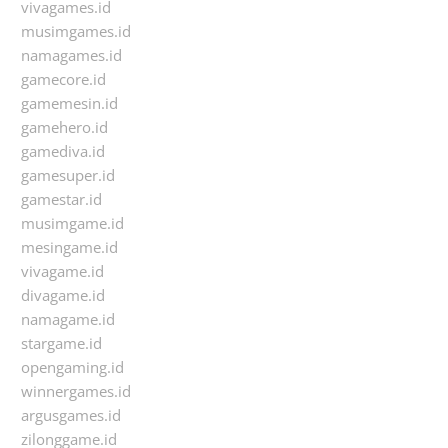
vivagames.id
musimgames.id
namagames.id
gamecore.id
gamemesin.id
gamehero.id
gamediva.id
gamesuper.id
gamestar.id
musimgame.id
mesingame.id
vivagame.id
divagame.id
namagame.id
stargame.id
opengaming.id
winnergames.id
argusgames.id
zilonggame.id