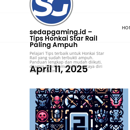
Skip
to
content
HO
sedapgaming.id –
Tips Honkai Star Rail
Paling Ampuh
Pelajari Tips terbaik untuk Honkai Star
Rail yang sudah terbukti ampuh.
Panduan lengkap dan mudah diikuti,
April 11, 2025
dijamin bikin kamu lebih percaya diri
saat bermain!