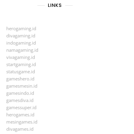
LINKS
herogaming.id
divagaming.id
indogaming.id
namagaming.id
vivagaming.id
startgaming.id
statusgame.id
gameshero.id
gamesmesin.id
gamesindo.id
gamesdiva.id
gamessuper.id
herogames.id
mesingames.id
divagames.id