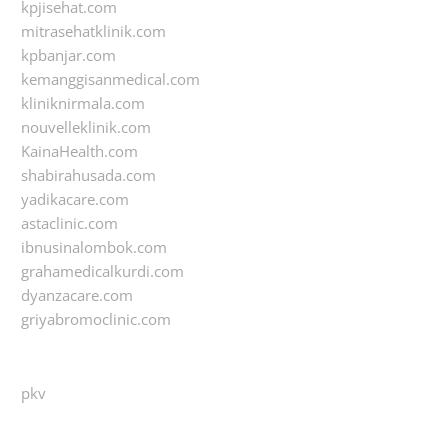
kpjisehat.com
mitrasehatklinik.com
kpbanjar.com
kemanggisanmedical.com
kliniknirmala.com
nouvelleklinik.com
KainaHealth.com
shabirahusada.com
yadikacare.com
astaclinic.com
ibnusinalombok.com
grahamedicalkurdi.com
dyanzacare.com
griyabromoclinic.com
pkv