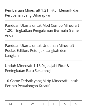
Pembaruan Minecraft 1.21: Fitur Menarik dan
Perubahan yang Diharapkan
Panduan Utama untuk Mod Combo Minecraft
1.20: Tingkatkan Pengalaman Bermain Game
Anda
Panduan Utama untuk Unduhan Minecraft
Pocket Edition: Petunjuk Langkah demi
Langkah
Unduh Minecraft 1.16.0: Jelajahi Fitur &
Peningkatan Baru Sekarang!
10 Game Terbaik yang Mirip Minecraft untuk
Pecinta Petualangan Kreatif
M
T
W
T
F
S
S