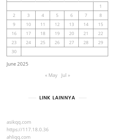
1
2
3
4
5
6
7
8
9
10
11
12
13
14
15
16
17
18
19
20
21
22
23
24
25
26
27
28
29
30
June 2025
« May
Jul »
LINK LAINNYA
asikqq.com
https://117.18.0.36
ahliqq.com