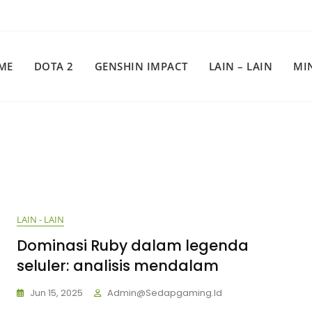
ME
DOTA 2
GENSHIN IMPACT
LAIN – LAIN
MI
LAIN - LAIN
Dominasi Ruby dalam legenda
seluler: analisis mendalam
Jun 15, 2025
Admin@sedapgaming.id