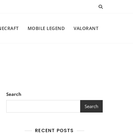
NECRAFT
MOBILE LEGEND
VALORANT
Search
Search
RECENT POSTS