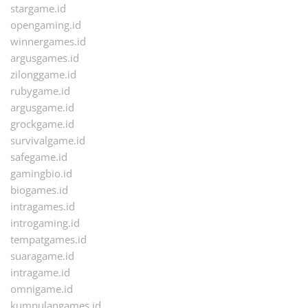
stargame.id
opengaming.id
winnergames.id
argusgames.id
zilonggame.id
rubygame.id
argusgame.id
grockgame.id
survivalgame.id
safegame.id
gamingbio.id
biogames.id
intragames.id
introgaming.id
tempatgames.id
suaragame.id
intragame.id
omnigame.id
kumpulangames.id