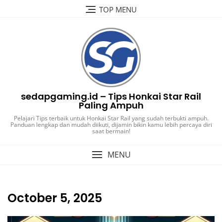
Skip
TOP MENU
to
content
sedapgaming.id – Tips Honkai Star Rail
Paling Ampuh
Pelajari Tips terbaik untuk Honkai Star Rail yang sudah terbukti ampuh.
Panduan lengkap dan mudah diikuti, dijamin bikin kamu lebih percaya diri
saat bermain!
MENU
October 5, 2025