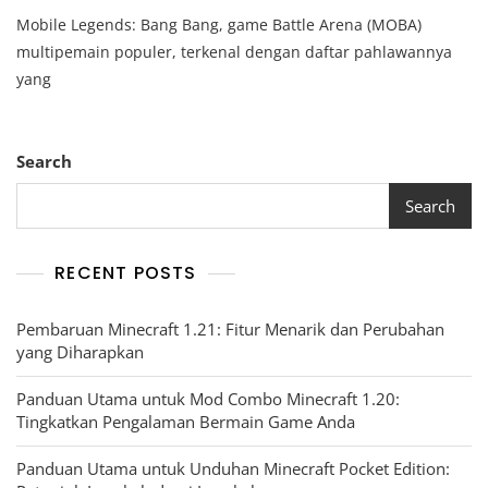
Mobile Legends: Bang Bang, game Battle Arena (MOBA)
multipemain populer, terkenal dengan daftar pahlawannya
yang
Search
Search
RECENT POSTS
Pembaruan Minecraft 1.21: Fitur Menarik dan Perubahan
yang Diharapkan
Panduan Utama untuk Mod Combo Minecraft 1.20:
Tingkatkan Pengalaman Bermain Game Anda
Panduan Utama untuk Unduhan Minecraft Pocket Edition: