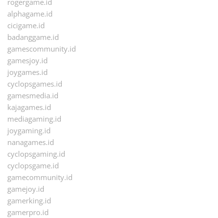
rogergame.id
alphagame.id
cicigame.id
badanggame.id
gamescommunity.id
gamesjoy.id
joygames.id
cyclopsgames.id
gamesmedia.id
kajagames.id
mediagaming.id
joygaming.id
nanagames.id
cyclopsgaming.id
cyclopsgame.id
gamecommunity.id
gamejoy.id
gamerking.id
gamerpro.id