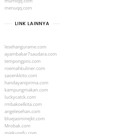
murniqq.com
menuqq.com
LINK LAINNYA
lesehangurame.com
ayambakar7saudara.com
tempongpns.com
roemahkuliner.com
saoenkkito.com
handayaniprima.com
kampungmakan.com
luckycatck.com
rmbakoelkita.com
angelesehan.com
bluejasminejkt.com
Mrobak.com
miekungfu.com