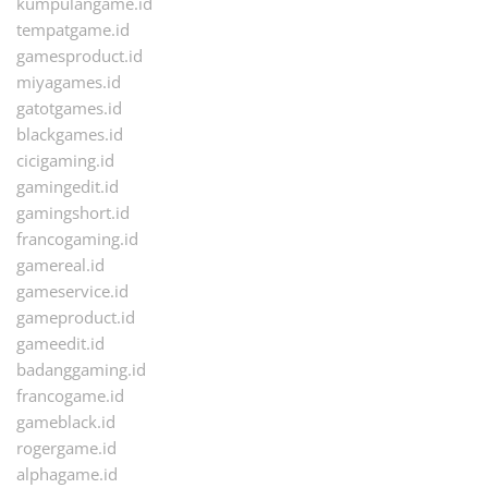
kumpulangame.id
tempatgame.id
gamesproduct.id
miyagames.id
gatotgames.id
blackgames.id
cicigaming.id
gamingedit.id
gamingshort.id
francogaming.id
gamereal.id
gameservice.id
gameproduct.id
gameedit.id
badanggaming.id
francogame.id
gameblack.id
rogergame.id
alphagame.id