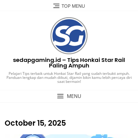
Skip
TOP MENU
to
content
sedapgaming.id – Tips Honkai Star Rail
Paling Ampuh
Pelajari Tips terbaik untuk Honkai Star Rail yang sudah terbukti ampuh.
Panduan lengkap dan mudah diikuti, dijamin bikin kamu lebih percaya diri
saat bermain!
MENU
October 15, 2025