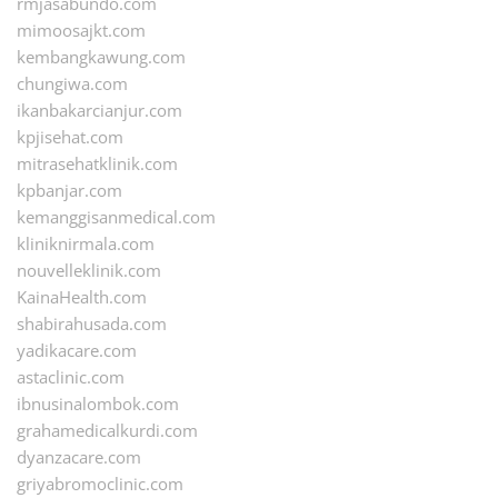
rmjasabundo.com
mimoosajkt.com
kembangkawung.com
chungiwa.com
ikanbakarcianjur.com
kpjisehat.com
mitrasehatklinik.com
kpbanjar.com
kemanggisanmedical.com
kliniknirmala.com
nouvelleklinik.com
KainaHealth.com
shabirahusada.com
yadikacare.com
astaclinic.com
ibnusinalombok.com
grahamedicalkurdi.com
dyanzacare.com
griyabromoclinic.com