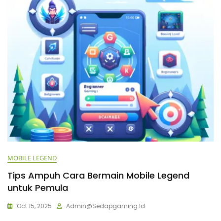
MOBILE LEGEND
Tips Ampuh Cara Bermain Mobile Legend
untuk Pemula
Oct 15, 2025
Admin@sedapgaming.id