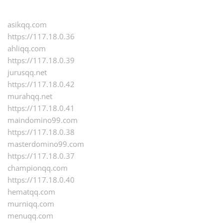
asikqq.com
https://117.18.0.36
ahliqq.com
https://117.18.0.39
jurusqq.net
https://117.18.0.42
murahqq.net
https://117.18.0.41
maindomino99.com
https://117.18.0.38
masterdomino99.com
https://117.18.0.37
championqq.com
https://117.18.0.40
hematqq.com
murniqq.com
menuqq.com