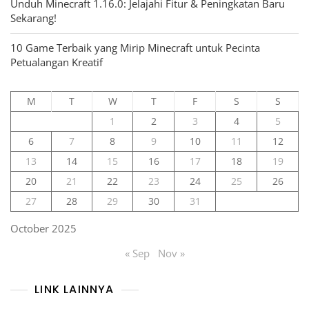
Unduh Minecraft 1.16.0: Jelajahi Fitur & Peningkatan Baru
Sekarang!
10 Game Terbaik yang Mirip Minecraft untuk Pecinta
Petualangan Kreatif
M
T
W
T
F
S
S
1
2
3
4
5
6
7
8
9
10
11
12
13
14
15
16
17
18
19
20
21
22
23
24
25
26
27
28
29
30
31
October 2025
« Sep
Nov »
LINK LAINNYA