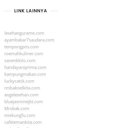
LINK LAINNYA
lesehangurame.com
ayambakar7saudara.com
tempongpns.com
roemahkuliner.com
saoenkkito.com
handayaniprima.com
kampungmakan.com
luckycatck.com
rmbakoelkita.com
angelesehan.com
bluejasminejkt.com
Mrobak.com
miekungfu.com
cafetemankita.com