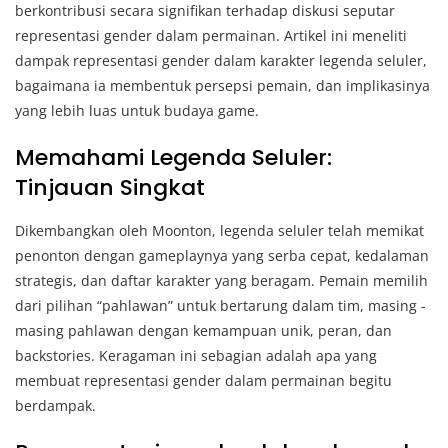
berkontribusi secara signifikan terhadap diskusi seputar
representasi gender dalam permainan. Artikel ini meneliti
dampak representasi gender dalam karakter legenda seluler,
bagaimana ia membentuk persepsi pemain, dan implikasinya
yang lebih luas untuk budaya game.
Memahami Legenda Seluler:
Tinjauan Singkat
Dikembangkan oleh Moonton, legenda seluler telah memikat
penonton dengan gameplaynya yang serba cepat, kedalaman
strategis, dan daftar karakter yang beragam. Pemain memilih
dari pilihan “pahlawan” untuk bertarung dalam tim, masing -
masing pahlawan dengan kemampuan unik, peran, dan
backstories. Keragaman ini sebagian adalah apa yang
membuat representasi gender dalam permainan begitu
berdampak.