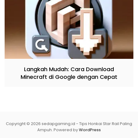
Langkah Mudah: Cara Download
Minecraft di Google dengan Cepat
Copyright © 2026 sedapgaming.id - Tips Honkai Star Rail Paling
Ampuh. Powered by
WordPress