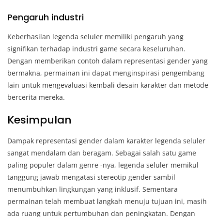
Pengaruh industri
Keberhasilan legenda seluler memiliki pengaruh yang
signifikan terhadap industri game secara keseluruhan.
Dengan memberikan contoh dalam representasi gender yang
bermakna, permainan ini dapat menginspirasi pengembang
lain untuk mengevaluasi kembali desain karakter dan metode
bercerita mereka.
Kesimpulan
Dampak representasi gender dalam karakter legenda seluler
sangat mendalam dan beragam. Sebagai salah satu game
paling populer dalam genre -nya, legenda seluler memikul
tanggung jawab mengatasi stereotip gender sambil
menumbuhkan lingkungan yang inklusif. Sementara
permainan telah membuat langkah menuju tujuan ini, masih
ada ruang untuk pertumbuhan dan peningkatan. Dengan