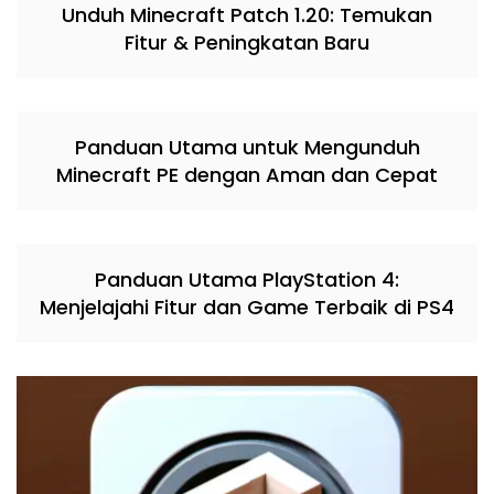
Unduh Minecraft Patch 1.20: Temukan
Fitur & Peningkatan Baru
Panduan Utama untuk Mengunduh
Minecraft PE dengan Aman dan Cepat
Panduan Utama PlayStation 4:
Menjelajahi Fitur dan Game Terbaik di PS4