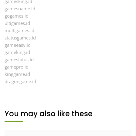
gamesking.id
gamesname.id
gogames.id
ultigames.id
multigames.id
statusgames.id
gameeasy.id
gameking.id
gamestatus.id
gamepro.id
kinggame.id
dragongame.id
You may also like these