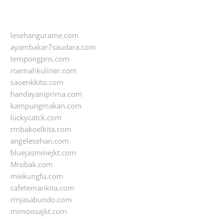
lesehangurame.com
ayambakar7saudara.com
tempongpns.com
roemahkuliner.com
saoenkkito.com
handayaniprima.com
kampungmakan.com
luckycatck.com
rmbakoelkita.com
angelesehan.com
bluejasminejkt.com
Mrobak.com
miekungfu.com
cafetemankita.com
rmjasabundo.com
mimoosajkt.com