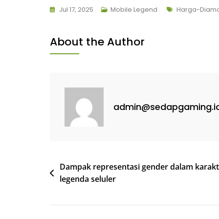
Tags
Jul 17, 2025
Mobile Legend
Harga-Diam
About the Author
admin@sedapgaming.i
Post
Dampak representasi gender dalam karakt
legenda seluler
navigation