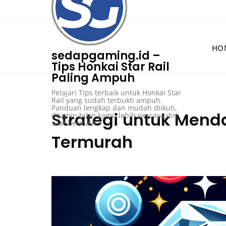
Skip
to
content
HO
sedapgaming.id –
Tips Honkai Star Rail
Paling Ampuh
Pelajari Tips terbaik untuk Honkai Star
Rail yang sudah terbukti ampuh.
Panduan lengkap dan mudah diikuti,
Strategi untuk Men
dijamin bikin kamu lebih percaya diri
saat bermain!
Termurah