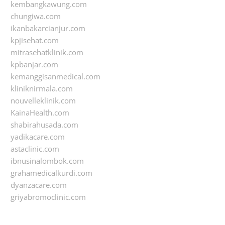
kembangkawung.com
chungiwa.com
ikanbakarcianjur.com
kpjisehat.com
mitrasehatklinik.com
kpbanjar.com
kemanggisanmedical.com
kliniknirmala.com
nouvelleklinik.com
KainaHealth.com
shabirahusada.com
yadikacare.com
astaclinic.com
ibnusinalombok.com
grahamedicalkurdi.com
dyanzacare.com
griyabromoclinic.com