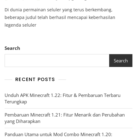
Di dunia permainan seluler yang terus berkembang,
beberapa judul telah berhasil mencapai keberhasilan
legenda seluler
Search
Search
RECENT POSTS
Unduh APK Minecraft 1.22: Fitur & Pembaruan Terbaru
Terungkap
Pembaruan Minecraft 1.21: Fitur Menarik dan Perubahan
yang Diharapkan
Panduan Utama untuk Mod Combo Minecraft 1.20: