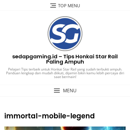
Skip
TOP MENU
to
content
sedapgaming.id – Tips Honkai Star Rail
Paling Ampuh
Pelajari Tips terbaik untuk Honkai Star Rail yang sudah terbukti ampuh.
Panduan lengkap dan mudah diikuti, dijamin bikin kamu lebih percaya diri
saat bermain!
MENU
immortal-mobile-legend