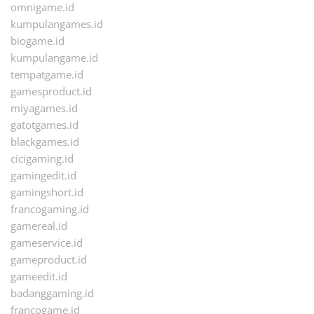
omnigame.id
kumpulangames.id
biogame.id
kumpulangame.id
tempatgame.id
gamesproduct.id
miyagames.id
gatotgames.id
blackgames.id
cicigaming.id
gamingedit.id
gamingshort.id
francogaming.id
gamereal.id
gameservice.id
gameproduct.id
gameedit.id
badanggaming.id
francogame.id