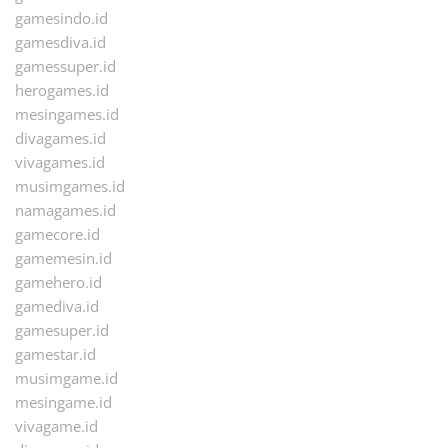
gamesindo.id
gamesdiva.id
gamessuper.id
herogames.id
mesingames.id
divagames.id
vivagames.id
musimgames.id
namagames.id
gamecore.id
gamemesin.id
gamehero.id
gamediva.id
gamesuper.id
gamestar.id
musimgame.id
mesingame.id
vivagame.id