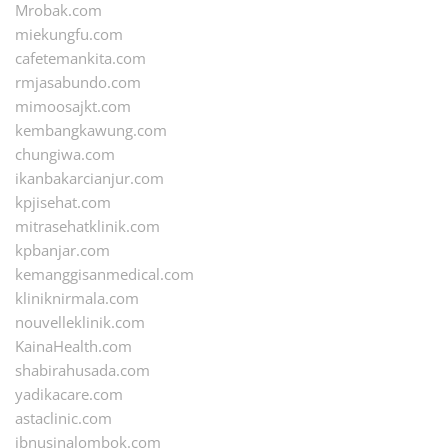
Mrobak.com
miekungfu.com
cafetemankita.com
rmjasabundo.com
mimoosajkt.com
kembangkawung.com
chungiwa.com
ikanbakarcianjur.com
kpjisehat.com
mitrasehatklinik.com
kpbanjar.com
kemanggisanmedical.com
kliniknirmala.com
nouvelleklinik.com
KainaHealth.com
shabirahusada.com
yadikacare.com
astaclinic.com
ibnusinalombok.com